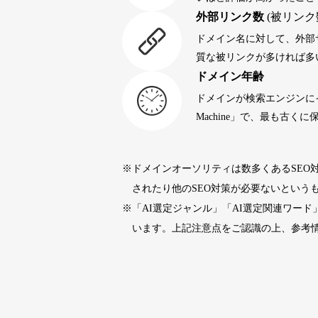
外部リンク数
(被リンク
portalvidalivre.com
47
ドメイン名に対して、外部
質な被リンクが多ければ多
ドメイン年齢
buywrite-plus.com
45
ドメインが検索エンジンに
Machine」で、最も古
qbiz.jp
43
※ドメインオーソリティは数多くあるSEO
rageboy.com
42
されたり他のSEO対策が必要ないという
※「AI選定ジャンル」「AI選定関連ワー
sug-web.jp
42
います。上記注意点をご認識の上、参考
holocardstrategy.jp
40
40