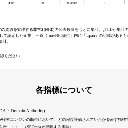
430
2年
その他
0
393
1年
その他
0
などの資源を管理する非営利団体)の公表数値をもとに集計。gTLDが集計
て認定した企業」一覧（InterNIC提供）内に「Japan」の記載がある
エンターテ
SNS
芸能
値を集計。
3790
16年
イメント
コミュニティ
認ください
392
1年
その他
0
1202
1年
その他
0
各指標について
487
1年
その他
0
DA：Domain Authority)
）が検索エンジンの順位において、どの程度評価されていたかを表す指標で
389
1年
その他
0
示します。（SEOmozが提唱する用語）