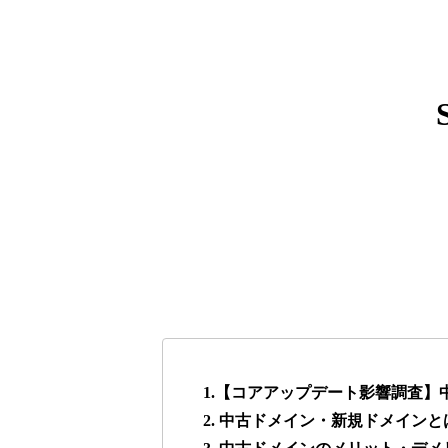
express-soft.com
38
fukuoka-marathon.com
38
torigirl-movie.com
38
vrnvroomn.com
37
higehiro-anime.com
37
box-cafe.jp
37
1.【コアアップデート影響調査
2. 中古ドメイン・新規ドメインと
anipani.jp
37