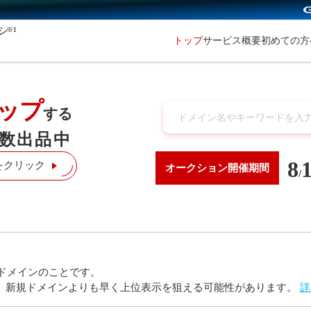
※1
初めての
トップ
サービス概要
ップ
する
数出品中
8
をクリック
オークション
開催期間
/
ドメインのことです。
り、新規ドメインよりも早く上位表示を狙える可能性があります。
詳