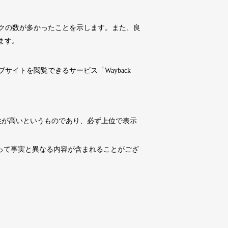
10,800円
10,800円
0
18日
詳細を見る
クの数が多かったことを示します。また、良
ます。
10,800円
10,800円
0
18日
詳細を見る
イトを閲覧できるサービス「Wayback
4,500円
4,500円
6
18日
詳細を見る
性が高いというものであり、必ず上位で表示
10,800円
10,800円
0
18日
詳細を見る
よって事実と異なる内容が含まれることがござ
3,300円
3,300円
2
18日
詳細を見る
3,300円
3,300円
3
18日
詳細を見る
10,800円
10,800円
0
18日