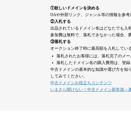
suka-jp.com
①欲しいドメインを決める
DAや外部リンク、ジャンル等の情報を参
dka-hero.com
40
②入札する
出品されているドメイン名はどなたでも入
参加費は無料で、落札できなかった場合、
mimpie.com
40
③落札する
オークション終了時に最高額を入札してい
落札されたお客様には、落札完了のメー
countdown-x.com
39
落札したドメイン名の購入費用は、登録
中古ドメインの基本的な知識や選び方を知
してみてください。
campus-web.jp
38
中古ドメインお役立ちコンテンツ
いまさら聞けない！中古ドメイン新常識～
designcrave.com
38
actagainstaids.com
38