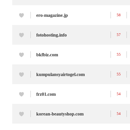
ero-magazine.jp
58
fotohosting.info
57
bkfbiz.com
55
kumpulansyairtogel.com
55
frz01.com
54
korean-beautyshop.com
54