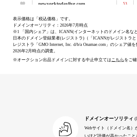
newyorktodaylive.com
53
表示価格は「税込価格」です。
dog-life-jacket.com
53
ドメインオーソリティ：2026年7月時点
※1 「国内シェア」は、ICANN(インターネットのドメイン名
日本のドメイン登録業者(レジストラ)（「ICANNがレジストラとし
レジストラ「GMO Internet, Inc. d/b/a Onamae.com」のシェア
beamie.jp
52
2026年2月時点の調査。
※オークション出品ドメインに対する中止申立ては
こちら
をご確
themusicnotebook.com
52
alprostadil-br.info
51
toto-robot.com
51
ドメインオーソリティ
(
Webサイト（ドメイン名
debtconsolidationorg.info
49
いほど評価が高かったことを