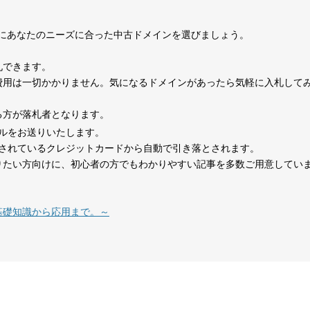
0
考にあなたのニーズに合った中古ドメインを選びましょう。
1070
15年
その他
0
札できます。
費用は一切かかりません。気になるドメインがあったら気軽に入札して
324
1年
その他
0
る方が落札者となります。
ルをお送りいたします。
479
14年
その他
0
されているクレジットカードから自動で引き落とされます。
りたい方向けに、初心者の方でもわかりやすい記事を多数ご用意してい
在宅勤務
1151
8年
就職・転職
コミュニティ
テレワーク
基礎知識から応用まで。～
1377
18年
その他
0
527
26年
その他
0