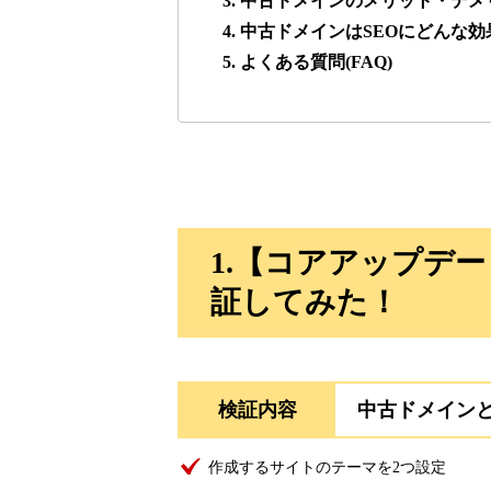
3. 中古ドメインのメリット・デメ
4. 中古ドメインはSEOにどんな
lowslotfamilylocal.com
5. よくある質問(FAQ)
37
onlinepokerbetdansk.com
37
econopundit.com
37
1.【コアアップデ
theharteofmarketing.com
37
証してみた！
myougi.jp
36
検証内容
中古ドメイン
motokari.jp
35
作成するサイトのテーマを2つ設定