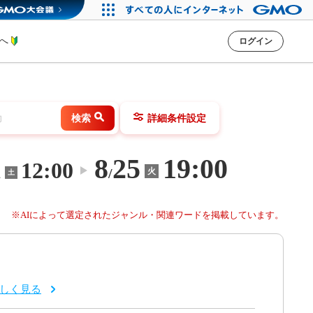
方へ
ログイン
検索
詳細条件設定
8
25
19:00
1
12:00
〜
/
火
土
※AIによって選定されたジャンル・関連ワードを掲載しています。
しく見る