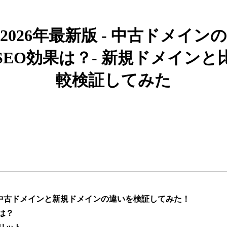
919
26年
その他
0
2026年最新版 - 中古ドメインの
662
19年
その他
0
SEO効果は？- 新規ドメインと
較検証してみた
383
10年
その他
0
カー用品
1051
4年
通販
ライフスタイル
通販
エンターテ
アニメ
ライトノベル
882
6年
イメント
恋愛
キャラクターカフェ
217
8年
飲食
コラボカフェ
エンタメ
】中古ドメインと新規ドメインの違いを検証してみた！
は？
ゲーム
キャラクター
418
12年
ゲーム
エンタメ