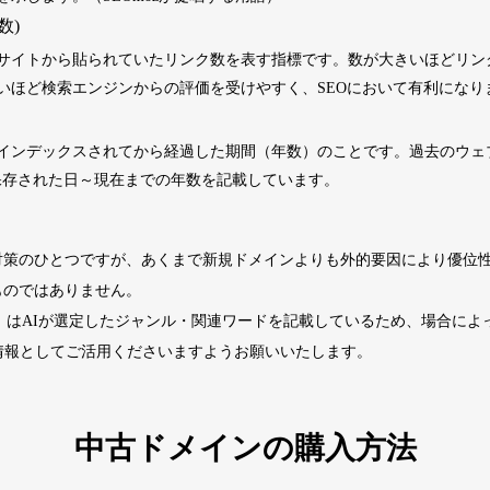
数)
2202
5年
その他
0
サイトから貼られていたリンク数を表す指標です。数が大きいほどリン
いほど検索エンジンからの評価を受けやすく、SEOにおいて有利になり
4677
2年
その他
0
インデックスされてから経過した期間（年数）のことです。過去のウェブサ
くに保存された日～現在までの年数を記載しています。
経済ニュース
963
14年
ビジネス
九州経済
ビジネス
対策のひとつですが、あくまで新規ドメインよりも外的要因により優位
1724
29年
その他
0
ものではありません。
ド」はAIが選定したジャンル・関連ワードを記載しているため、場合に
740
13年
その他
0
情報としてご活用くださいますようお願いいたします。
カードゲーム
攻略
702
2年
趣味
大会情報
中古ドメインの購入方法
2518
1年
その他